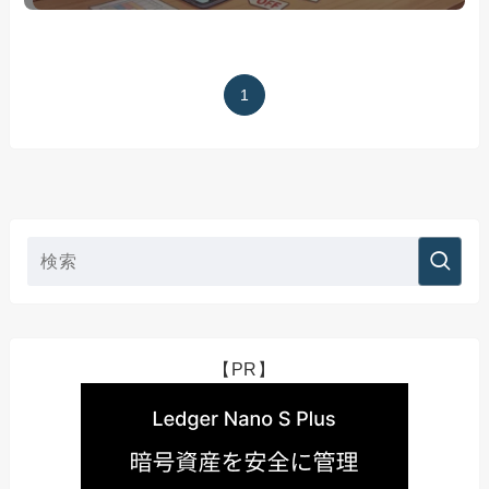
1
【PR】