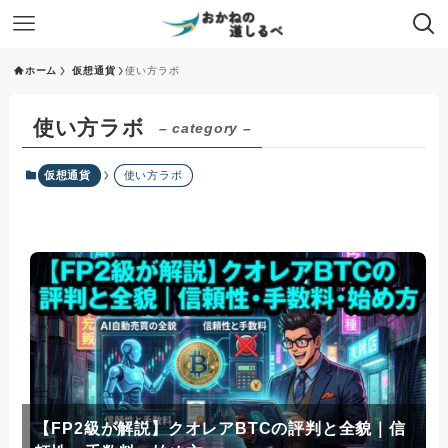
ホーム
仮想通貨
使い方ラボ
使い方ラボ
– category –
仮想通貨
使い方ラボ
【FP2級が解説】クオレアBTCの評判と全貌｜信