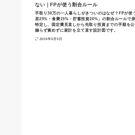
ない｜FPが使う割合ルール
手取り30万の一人暮らしがきついのはなぜ？FPが使
居25%・食費15%・貯蓄投資20%」の割合ルールで
特定し、固定費見直しから先取り投資までの手順を公
煽らず責めずに家計を立て直す設計図です。
2026年5月5日