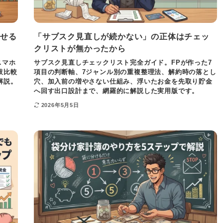
かせる
「サブスク見直しが続かない」の正体はチェッ
クリストが無かったから
スマホ
サブスク見直しチェックリスト完全ガイド。FPが作った7
肢比較
項目の判断軸、7ジャンル別の重複整理法、解約時の落とし
解説。
穴、加入前の増やさない仕組み、浮いたお金を先取り貯金
へ回す出口設計まで、網羅的に解説した実用版です。
2026年5月5日