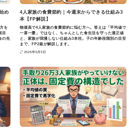
始め
4人家族の食費節約｜今週末からできる仕組み3
本【FP解説】
方を
物価高で4人家族の食費節約に悩む方へ。答えは「平均値で
額目
一喜一憂」ではなく、ちゃんとした食生活を守った適正値
金の先
と、家族が我慢しない仕組み3本柱。子の年齢段階別の目安
まで、FP2級が解説します。
2026年5月5日