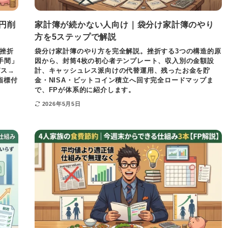
円削
家計簿が続かない人向け｜袋分け家計簿のやり
方を5ステップで解説
挫折
袋分け家計簿のやり方を完全解説。挫折する3つの構造的原
手間」
因から、封筒4枚の初心者テンプレート、収入別の金額設
ガス→
計、キャッシュレス派向けの代替運用、残ったお金を貯
指標付
金・NISA・ビットコイン積立へ回す完全ロードマップま
で、FPが体系的に紹介します。
2026年5月5日