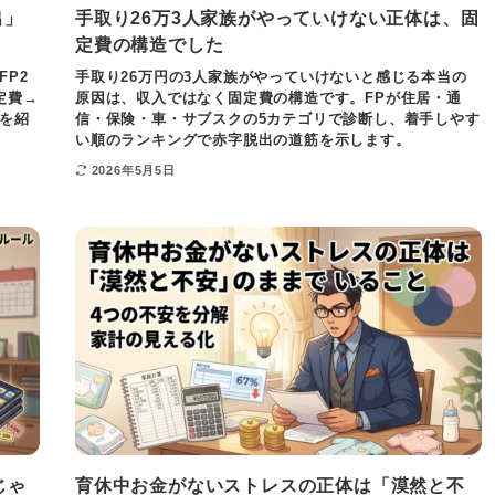
出」
手取り26万3人家族がやっていけない正体は、固
定費の構造でした
P2
手取り26万円の3人家族がやっていけないと感じる本当の
定費→
原因は、収入ではなく固定費の構造です。FPが住居・通
を紹
信・保険・車・サブスクの5カテゴリで診断し、着手しやす
い順のランキングで赤字脱出の道筋を示します。
2026年5月5日
じゃ
育休中お金がないストレスの正体は「漠然と不