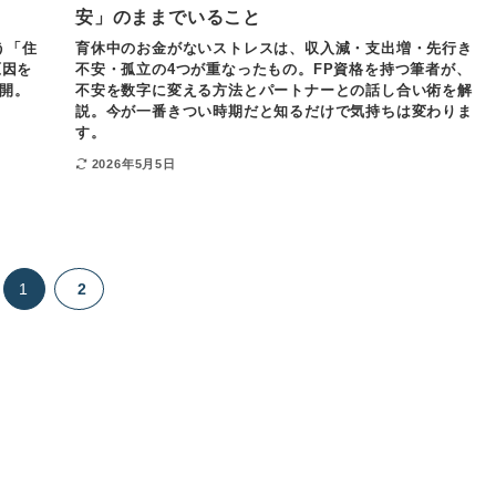
安」のままでいること
う「住
育休中のお金がないストレスは、収入減・支出増・先行き
原因を
不安・孤立の4つが重なったもの。FP資格を持つ筆者が、
開。
不安を数字に変える方法とパートナーとの話し合い術を解
説。今が一番きつい時期だと知るだけで気持ちは変わりま
す。
2026年5月5日
1
2