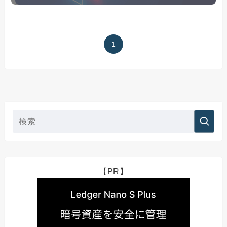
1
【PR】