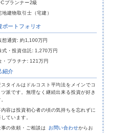
DCプランナー2級
宅地建物取引士（宅建）
資ポートフォリオ
仮想通貨: 約1,100万円
株式・投資信託: 1,270万円
金・プラチナ: 121万円
己紹介
資スタイルはドルコスト平均法をメインでコ
コツ派です。無理なく継続出来る投資が好き
す。
事内容は投資初心者の頃の気持ちを忘れずに
筆しています。
仕事の依頼・ご相談は
お問い合わせ
からお