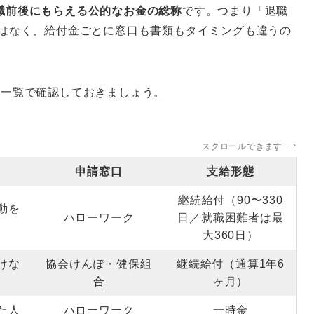
職前後にもらえる公的なお金の総称
です。つまり「退職
ではなく、給付金ごとに窓口も書類もタイミングも違うの
ず一覧で確認しておきましょう。
スクロールできます
申請窓口
支給形態
継続給付（90〜330
動を
ハローワーク
日／就職困難者は最
大360日）
けな
協会けんぽ・健保組
継続給付（通算1年6
合
ヶ月）
た人
ハローワーク
一時金