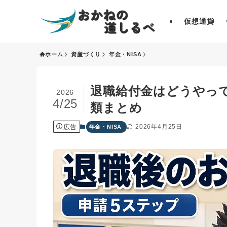
仮想通貨
ホーム
資産づくり
年金・NISA
退職給付金はどうやっ
2026
4/25
類まとめ
広告
2026年4月25日
年金・NISA