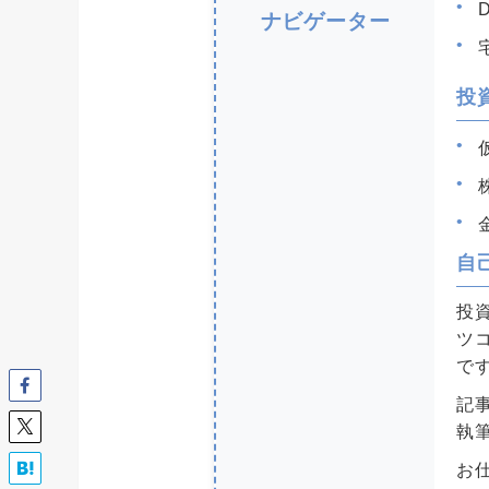
ナビゲーター
投
自
投
ツ
で
記
執
お