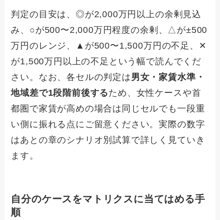
判定の目安は、◎が2,000万円以上の余剰見込
み、○が500〜2,000万円程度の余剰、△が±500
万円のレンジ、▲が500〜1,500万円の不足、✕
が1,500万円以上の不足という幅で読んでくだ
さい。なお、各セルの判定は
男女・家賃水準・
地域差で1段階前後する
ため、女性ケースや首
都圏で家賃が高めの場合は同じセルでも一段重
い側に振れる点にご留意ください。実際の数字
はあとの章のシナリオ別試算で詳しく見ていき
ます。
自分のケースをマトリクスに当てはめる手
順