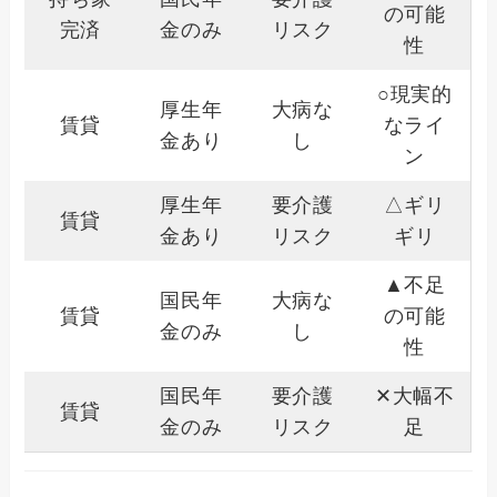
の可能
完済
金のみ
リスク
性
○現実的
厚生年
大病な
賃貸
なライ
金あり
し
ン
厚生年
要介護
△ギリ
賃貸
金あり
リスク
ギリ
▲不足
国民年
大病な
賃貸
の可能
金のみ
し
性
国民年
要介護
✕大幅不
賃貸
金のみ
リスク
足