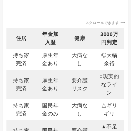
スクロールできます
年金加
3000万
住居
健康
入歴
円判定
持ち家
厚生年
大病な
◎大幅
完済
金あり
し
余裕
○現実的
持ち家
厚生年
要介護
なライ
完済
金あり
リスク
ン
持ち家
国民年
大病な
△ギリ
完済
金のみ
し
ギリ
▲不足
持ち家
国民年
要介護