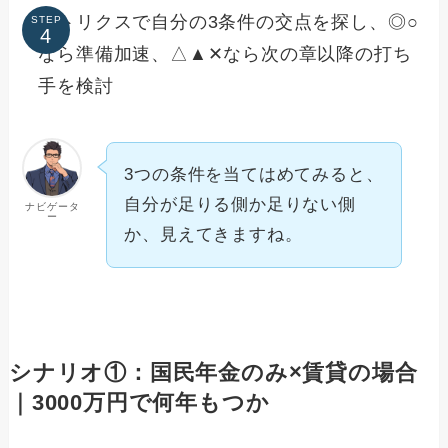
マトリクスで自分の3条件の交点を探し、◎○
STEP
なら準備加速、△▲✕なら次の章以降の打ち
手を検討
3つの条件を当てはめてみると、
自分が足りる側か足りない側
ナビゲータ
ー
か、見えてきますね。
シナリオ①：国民年金のみ×賃貸の場合
｜3000万円で何年もつか