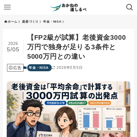
ホーム
資産づくり
年金・NISA
【FP2級が試算】老後資金3000
2026
万円で独身が足りる3条件と
5/05
5000万円との違い
広告
2026年5月5日
年金・NISA