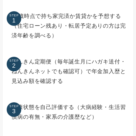
65歳時点で持ち家完済か賃貸かを予想する
STEP
（住宅ローン残あり・転居予定ありの方は完
済年齢を調べる）
ねんきん定期便（毎年誕生月にハガキ送付・
STEP
ねんきんネットでも確認可）で年金加入歴と
見込み額を確認する
健康状態を自己評価する（大病経験・生活習
STEP
慣病の有無・家系の介護歴など）