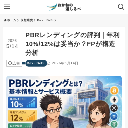
ホーム
仮想通貨
Dex・DeFi
PBRレンディングの評判｜年利
2026
10%/12%は妥当か？FPが構造
5/14
分析
広告
2026年5月14日
Dex・DeFi