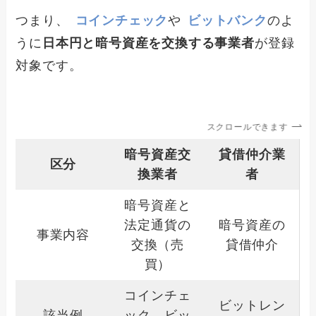
つまり、
コインチェック
や
ビットバンク
のよ
うに
日本円と暗号資産を交換する事業者
が登録
対象です。
スクロールできます
暗号資産交
貸借仲介業
区分
換業者
者
暗号資産と
法定通貨の
暗号資産の
事業内容
交換（売
貸借仲介
買）
コインチェ
ビットレン
該当例
ック、ビッ